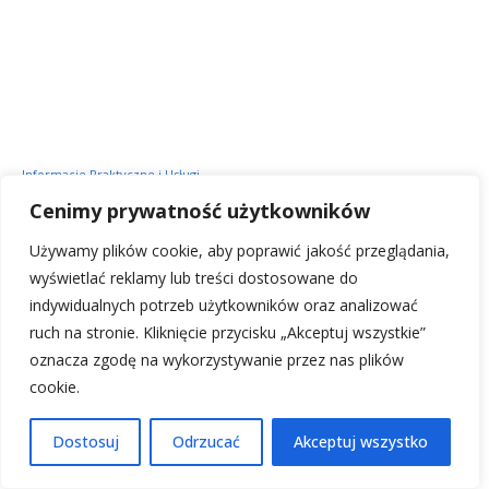
Informacje Praktyczne i Usługi
AGH Kraków: Akademia Górniczo-Hutnicza –
Cenimy prywatność użytkowników
Twój kierunek studiów
Używamy plików cookie, aby poprawić jakość przeglądania,
written by
Michał Wrona
25 września, 2025
wyświetlać reklamy lub treści dostosowane do
indywidualnych potrzeb użytkowników oraz analizować
Planując wizytę w Krakowie, często zastanawiamy się, jak
ruch na stronie. Kliknięcie przycisku „Akceptuj wszystkie”
połączyć zwiedzanie zabytków z odkrywaniem nowoczesnych
oznacza zgodę na wykorzystywanie przez nas plików
obliczy miasta, a jednym z takich miejsc jest bez wątpienia
cookie.
AGH Kraków. W tym artykule przeprowadzę Was przez
praktyczne aspekty wizyty na kampusie Akademii Górniczo-
Dostosuj
Odrzucać
Akceptuj wszystko
Hutniczej, od logistyki i tego, czego możecie się spodziewać,
po ciekawe miejsca i wydarzenia, które sprawią, że Wasza