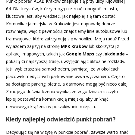
Punkt pobrań ALAB Kraków znajduje się przy ulicy Kijowskiej
64. Dla turystów, którzy mogą nie znać topografii miasta,
kluczowe jest, aby wiedzieć, jak najlepiej się tam dostać.
Komunikacja miejska w Krakowie jest naprawdę dobrze
rozwinięta, więc z pewnością znajdziemy linie autobusowe lub
tramwajowe, które zatrzymują się w pobliżu. Moja rada? Przed
wyjazdem zajrzyj na stronę
MPK Kraków
lub skorzystaj z
aplikacji mapowych, takich jak
Google Maps
czy
Jakdojade
–
pokażą Ci najszybszą trasę, uwzględniając aktualne rozkłady.
Jeśli wybierasz się samochodem, pamiętaj, że w okolicach
placówek medycznych parkowanie bywa wyzwaniem. Często
są dostępne parkingi płatne, a darmowe mogą być nieco dalej.
Z mojego doświadczenia wynika, że w godzinach szczytu
lepiej postawić na komunikację miejską, aby uniknąć
nerwowego krążenia w poszukiwaniu miejsca.
Kiedy najlepiej odwiedzić punkt pobrań?
Decydując się na wizytę w punkcie pobrań, zawsze warto znać