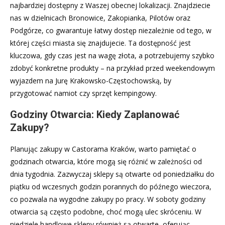
najbardziej dostępny z Waszej obecnej lokalizacji. Znajdziecie
nas w dzielnicach Bronowice, Zakopianka, Pilotów oraz
Podgórze, co gwarantuje łatwy dostęp niezależnie od tego, w
której części miasta się znajdujecie. Ta dostępność jest
kluczowa, gdy czas jest na wagę złota, a potrzebujemy szybko
zdobyć konkretne produkty – na przykład przed weekendowym
wyjazdem na Jurę Krakowsko-Częstochowską, by
przygotować namiot czy sprzęt kempingowy.
Godziny Otwarcia: Kiedy Zaplanować
Zakupy?
Planując zakupy w Castorama Kraków, warto pamiętać o
godzinach otwarcia, które mogą się różnić w zależności od
dnia tygodnia. Zazwyczaj sklepy są otwarte od poniedziałku do
piątku od wczesnych godzin porannych do późnego wieczora,
co pozwala na wygodne zakupy po pracy. W soboty godziny
otwarcia są często podobne, choć mogą ulec skróceniu. W
niedziele handlowe sklepy również są otwarte, oferując