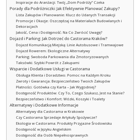
Inspiracje do Aranżacji: Twój „Dom Podróży” Czeka
Porady dla Podróżniczki: Jak Efektywnie Planować Zakupy?
Lista Zakupów i Planowanie: Klucz do Udanych Transakcji
Promocje i Okazje: Oszczędzaj na Materiałach Budowlanych i
Dekoracjach
Jakość, Cena i Dostępność: Na Co Zwrócić Uwagę?
Dojazd i Parking: Jak Dotrzeć do Castorama Kraków?
Dojazd Komunikacją Miejską: Linie Autobusowe i Tramwajowe
Dojazd Rowerem: Ekologiczne Alternatywy
Parking: Swoboda Parkowania dla Zmotoryzowanych
Taksówki: Szybki Powrót z Zakupami
Wsparcie i Dodatkowe Usługi w Castorama
Obsługa Klienta i Doradztwo: Pomoc na Każdym Kroku
Zwroty i Gwarancja: Bezpieczeństwo Twoich Zakupów
Płatności: Gotówka czy Karta – Jak Wygodniej?
Dostępność Produktów: Czy To, Czego Szukasz, Jest na Stanie?
Bezpieczeństwo i Komfort: Wózki, Koszyki i Toalety
Alternatywy i Dodatkowe Informacje
Alternatywy dla Castorama w Krakowie
Czy Castorama Sprzedaje Artykuły Spożywcze?
Ekologia w Castorama: Produkty Przyjazne Środowisku
Dostępność w Języku Angielskim
Dostępność dla Osób Niepełnosprawnych