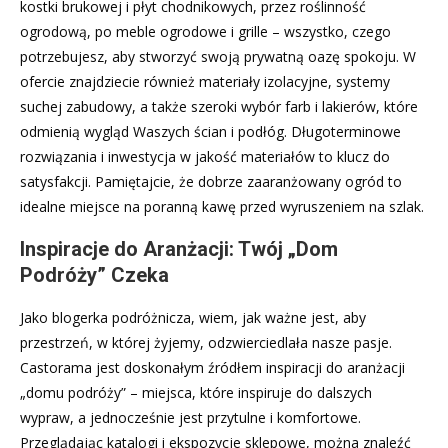
kostki brukowej i płyt chodnikowych, przez roślinność
ogrodową, po meble ogrodowe i grille – wszystko, czego
potrzebujesz, aby stworzyć swoją prywatną oazę spokoju. W
ofercie znajdziecie również materiały izolacyjne, systemy
suchej zabudowy, a także szeroki wybór farb i lakierów, które
odmienią wygląd Waszych ścian i podłóg. Długoterminowe
rozwiązania i inwestycja w jakość materiałów to klucz do
satysfakcji. Pamiętajcie, że dobrze zaaranżowany ogród to
idealne miejsce na poranną kawę przed wyruszeniem na szlak.
Inspiracje do Aranżacji: Twój „Dom
Podróży” Czeka
Jako blogerka podróżnicza, wiem, jak ważne jest, aby
przestrzeń, w której żyjemy, odzwierciedlała nasze pasje.
Castorama jest doskonałym źródłem inspiracji do aranżacji
„domu podróży” – miejsca, które inspiruje do dalszych
wypraw, a jednocześnie jest przytulne i komfortowe.
Przeglądając katalogi i ekspozycje sklepowe, można znaleźć