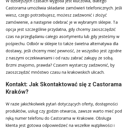
W dzisiejszych czasach wygoda jest kluczowa, dlatego
Castorama umożliwia składanie zamówień telefonicznych. Jeśli
wiesz, czego potrzebujesz, możesz zadzwonić i złożyć
zamówienie, a następnie odebrać je w wybranym sklepie. Ta
opcja jest szczególnie przydatna, gdy chcemy zaoszczędzić
czas na przeglądaniu całego asortymentu lub gdy jesteśmy w
pośpiechu. Odbiór w sklepie to także świetna alternatywa dla
dostawy, jeśli chcemy mieć pewność, że wszystko jest zgodne
z naszymi oczekiwaniami i od razu zabrać zakupy ze sobą.
Brzmi znajomo, prawda? Czasem wystarczy zadzwonić, by
zaoszczędzić mnóstwo czasu na krakowskich ulicach.
Kontakt: Jak Skontaktować się z Castorama
Kraków?
W razie jakichkolwiek pytań dotyczących oferty, dostępności
produktów, usług czy godzin otwarcia, zawsze warto mieć pod
ręką numer telefonu do Castorama w Krakowie. Obsługa
klienta jest gotowa odpowiedzieć na wszelkie wątpliwości i