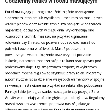
Codzienny relaks w fotelu masującym
Fotel masujący
pomaga rozluźnić mięśnie przeciążone
siedzeniem, staniem lub wysiłkiem. Praca ramion masujących
wzdłuż pleców odczuwalnie zmniejsza napięcie w obszarach
najbardziej obciążonych w ciągu dnia. Wykorzystują one
różnorodne techniki masażu, na przykład ugniatanie,
rolowanie czy Shiatsu, co pozwala dopasować masaż do
potrzeb i poziomu wrażliwości. Masaż poduszkami
powietrznymi wspiera krążenie oraz przynosi poczucie
lekkości, natomiast masażer stóp z rolkami pracującymi pod
podeszwami daje ulgę zmęczonym stopom; w wybranych
modelach można regulować szybkość pracy rolek. Programy
automatyczne łączą działanie wszystkich elementów w spójne
sekwencje nastawione na przykład na relaks albo pobudzenie.
Funkcje takie jak ogrzewanie, rozciąganie czy pozycja Zero
Gravity wzmacniają wrażenie głębszego odprężenia. Regularny
masaż wspiera wyciszenie i poprawia nastrój, dlatego
kilkanaście minut we własnym
fotelu do masażu
staje się