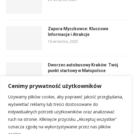
Zapora Myczkowce: Kluczowe
Informacje i Atrakcje
16 września, 2025
Dworzec autobusowy Kraków: Twój
punkt startowy w Małopolsce
21 września, 2025
Cenimy prywatność użytkowników
Używamy plików cookie, aby poprawić jakość przeglądania,
Trasy rowerowe Kraków: Odkryj
wyświetlać reklamy lub treści dostosowane do
najpiękniejsze szlaki
indywidualnych potrzeb użytkowników oraz analizować
3 lipca, 2025
ruch na stronie. Kliknięcie przycisku „Akceptuj wszystkie”
oznacza zgodę na wykorzystywanie przez nas plików