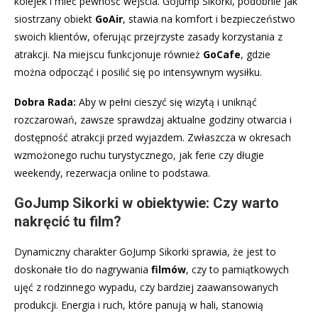
kolejek i mieć pewność wejścia. GoJump Sikorki, podobnie jak
siostrzany obiekt
GoAir
, stawia na komfort i bezpieczeństwo
swoich klientów, oferując przejrzyste zasady korzystania z
atrakcji. Na miejscu funkcjonuje również
GoCafe
, gdzie
można odpocząć i posilić się po intensywnym wysiłku.
Dobra Rada:
Aby w pełni cieszyć się wizytą i uniknąć
rozczarowań, zawsze sprawdzaj aktualne godziny otwarcia i
dostępność atrakcji przed wyjazdem. Zwłaszcza w okresach
wzmożonego ruchu turystycznego, jak ferie czy długie
weekendy, rezerwacja online to podstawa.
GoJump Sikorki w obiektywie: Czy warto
nakręcić tu film?
Dynamiczny charakter GoJump Sikorki sprawia, że jest to
doskonałe tło do nagrywania
filmów
, czy to pamiątkowych
ujęć z rodzinnego wypadu, czy bardziej zaawansowanych
produkcji. Energia i ruch, które panują w hali, stanowią