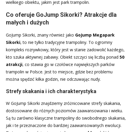
wielkiego obiektu, jakim jest park trampolin.
Co oferuje GoJump Sikorki? Atrakcje dla
małych i dużych
GoJump Sikorki, znany również jako
GoJump Megapark
Sikorki
, to nie tylko tradycyjne trampoliny. To ogromny
kompleks rozrywkowy, który jest w stanie zadowolić każdego,
kto szuka aktywnej zabawy. Obiekt szczyci się liczbą ponad
50
atrakcji
, co stawia go w czołówce największych parków
trampolin w Polsce. Jest to miejsce, gdzie bez problemu
można spędzić kilka godzin, nie odczuwając nudy.
Strefy skakania i ich charakterystyka
W GoJump Sikorki znajdziemy zróżnicowane strefy skakania,
dostosowane do różnych poziomów zaawansowania i wieku.
Są tu zarówno klasyczne trampoliny do swobodnego skakania,
jak i te przeznaczone do bardziej zaawansowanych ewolucji.