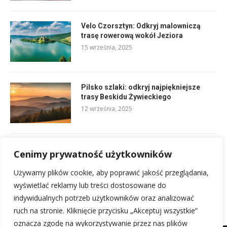
Velo Czorsztyn: Odkryj malowniczą
trasę rowerową wokół Jeziora
15 września, 2025
Pilsko szlaki: odkryj najpiękniejsze
trasy Beskidu Żywieckiego
12 września, 2025
Velo 4 – kompleksowe rozwiązanie dla
Cenimy prywatność użytkowników
aktywnych w Małopolsce
14 września, 2025
Używamy plików cookie, aby poprawić jakość przeglądania,
wyświetlać reklamy lub treści dostosowane do
indywidualnych potrzeb użytkowników oraz analizować
ruch na stronie. Kliknięcie przycisku „Akceptuj wszystkie”
oznacza zgodę na wykorzystywanie przez nas plików