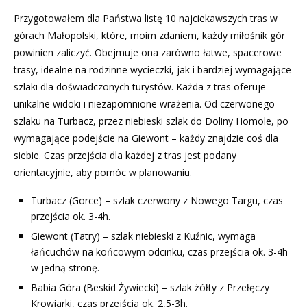
Przygotowałem dla Państwa listę 10 najciekawszych tras w
górach Małopolski, które, moim zdaniem, każdy miłośnik gór
powinien zaliczyć. Obejmuje ona zarówno łatwe, spacerowe
trasy, idealne na rodzinne wycieczki, jak i bardziej wymagające
szlaki dla doświadczonych turystów. Każda z tras oferuje
unikalne widoki i niezapomnione wrażenia. Od czerwonego
szlaku na Turbacz, przez niebieski szlak do Doliny Homole, po
wymagające podejście na Giewont – każdy znajdzie coś dla
siebie. Czas przejścia dla każdej z tras jest podany
orientacyjnie, aby pomóc w planowaniu.
Turbacz (Gorce) – szlak czerwony z Nowego Targu, czas
przejścia ok. 3-4h.
Giewont (Tatry) – szlak niebieski z Kuźnic, wymaga
łańcuchów na końcowym odcinku, czas przejścia ok. 3-4h
w jedną stronę.
Babia Góra (Beskid Żywiecki) – szlak żółty z Przełęczy
Krowiarki, czas przejścia ok. 2,5-3h.