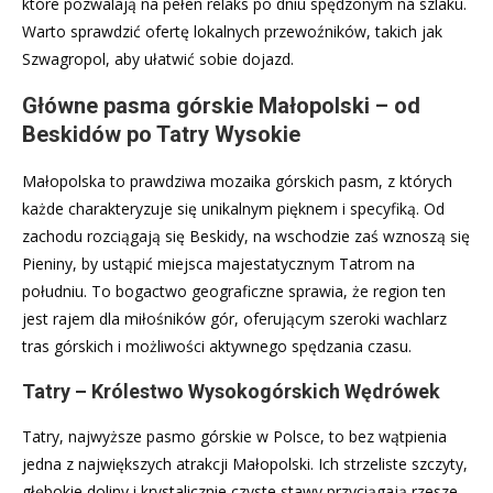
które pozwalają na pełen relaks po dniu spędzonym na szlaku.
Warto sprawdzić ofertę lokalnych przewoźników, takich jak
Szwagropol, aby ułatwić sobie dojazd.
Główne pasma górskie Małopolski – od
Beskidów po Tatry Wysokie
Małopolska to prawdziwa mozaika górskich pasm, z których
każde charakteryzuje się unikalnym pięknem i specyfiką. Od
zachodu rozciągają się Beskidy, na wschodzie zaś wznoszą się
Pieniny, by ustąpić miejsca majestatycznym Tatrom na
południu. To bogactwo geograficzne sprawia, że region ten
jest rajem dla miłośników gór, oferującym szeroki wachlarz
tras górskich i możliwości aktywnego spędzania czasu.
Tatry – Królestwo Wysokogórskich Wędrówek
Tatry, najwyższe pasmo górskie w Polsce, to bez wątpienia
jedna z największych atrakcji Małopolski. Ich strzeliste szczyty,
głębokie doliny i krystalicznie czyste stawy przyciągają rzesze