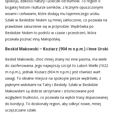
spokoju, dzikości natury i ucieczki od tłumów. To region o
bogatej historii i kulturze Łemków, z licznymi opuszczonymi
wsiami i cerkwiami, które dodają mu tajemniczego uroku.
Szlaki w Beskidzie Niskim są mniej zatłoczone, co pozwala na
prawdziwe zanurzenie się w przyrodzie. Wędrówka po
Beskidzie Niskim to podróż w czasie i przestrzeń, która
pozwala poznać inną Małopolskę.
Beskid Makowski – Koziarz (904 m n.p.m.) i Inne Uroki
Beskid Makowski, choć mniej znany niż inne pasma, ma wiele
do zaoferowania. Jego najwyższy szczyt to Luboń Wielki (1022
m n.p.m.), jednak Koziarz (904 m n.p.m.) jest również wart
uwagi. To idealne miejsce na spokojne piesze wędrówki, z
pięknymi widokami na Tatry i Beskidy. Szlaki w Beskidzie
Makowskim są dobrze utrzymane i zróżnicowane pod
względem trudności, co pozwala na wybór trasy dopasowanej
do kondycji. To doskonały region, aby odkryć nowe, mniej
uczęszczane szlaki.