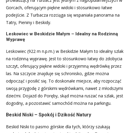
prowadzący na Turbacz jest jednym z najpopularniejszych w
Gorcach, oferującym piękne widoki i stosunkowo łatwe
podejście. Z Turbacza rozciąga się wspaniała panorama na
Tatry, Pieniny i Beskidy.
Leskowiec w Beskidzie Małym – Idealny na Rodzinną
Wyprawę
Leskowiec (922 m n.p.m.) w Beskidzie Małym to idealny szlak
na rodzinną wyprawę. Jest to stosunkowo łatwy do zdobycia
szczyt, oferujący piękne widoki i przyjemną wędrówkę przez
las. Na szczycie znajduje się schronisko, gdzie można
odpocząć i posilić się. To doskonałe miejsce, aby rozpocząć
swoją przygodę z górskimi wędrówkami, nawet z młodszymi
dziećmi. Dojazd do Poręby, skąd można ruszać na szlak, jest
dogodny, a pozostawić samochód można na parkingu.
Beskid Niski – Spokój i Dzikość Natury
Beskid Niski to pasmo górskie dla tych, którzy szukają