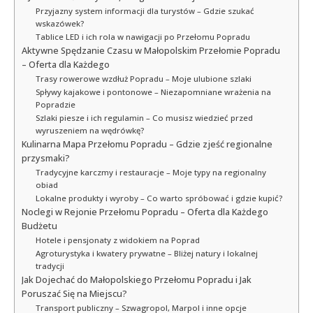
Przyjazny system informacji dla turystów – Gdzie szukać
wskazówek?
Tablice LED i ich rola w nawigacji po Przełomu Popradu
Aktywne Spędzanie Czasu w Małopolskim Przełomie Popradu
– Oferta dla Każdego
Trasy rowerowe wzdłuż Popradu – Moje ulubione szlaki
Spływy kajakowe i pontonowe – Niezapomniane wrażenia na
Popradzie
Szlaki piesze i ich regulamin – Co musisz wiedzieć przed
wyruszeniem na wędrówkę?
Kulinarna Mapa Przełomu Popradu – Gdzie zjeść regionalne
przysmaki?
Tradycyjne karczmy i restauracje – Moje typy na regionalny
obiad
Lokalne produkty i wyroby – Co warto spróbować i gdzie kupić?
Noclegi w Rejonie Przełomu Popradu – Oferta dla Każdego
Budżetu
Hotele i pensjonaty z widokiem na Poprad
Agroturystyka i kwatery prywatne – Bliżej natury i lokalnej
tradycji
Jak Dojechać do Małopolskiego Przełomu Popradu i Jak
Poruszać Się na Miejscu?
Transport publiczny – Szwagropol, Marpol i inne opcje