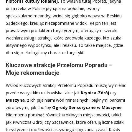
historii i kultury lokalnej.
To właśnie tutaj Poprad, jedyna
duża rzeka w Polsce płynąca na południe, tworzy
spektakularne meandry, wcina się głęboko w pasma Beskidu
Sądeckiego, kreując niezapomniane widoki. Rejon ten jest
prawdziwym produktem turystycznym, oferującym szeroki
wachlarz usług i atrakcji, które zadowolą każdego, kto szuka
aktywnego wypoczynku, ale i relaksu. To także miejsce, gdzie
dba się o ekologiczny charakter turystyki.
Kluczowe atrakcje Przełomu Popradu –
Moje rekomendacje
Wśród kluczowych atrakcji Przełomu Popradu muszę wymienić
przede wszystkim uzdrowiska takie jak
Krynica-Zdrój
czy
Muszyna
, z ich pijalniami wód mineralnych i pięknymi parkami
zdrojowymi, jak choćby
Ogrody Sensoryczne w Muszynie
.
Nie można pominąć również urokliwych miejscowości, takich
jak Piwniczna-Zdrój czy Szczawnica, które oferują liczne szlaki
turystyczne i możliwości aktywnego spędzania czasu. Każdy