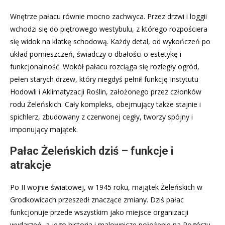
Wnętrze pałacu równie mocno zachwyca. Przez drzwi i loggii
wchodzi się do piętrowego westybulu, z którego rozpościera
się widok na klatkę schodową. Każdy detal, od wykończeń po
układ pomieszczeń, świadczy o dbałości o estetykę i
funkcjonalność. Wokół pałacu rozciąga się rozległy ogród,
pełen starych drzew, który niegdyś pełnił funkcję Instytutu
Hodowli i Aklimatyzacji Roślin, założonego przez członków
rodu Żeleńskich. Cały kompleks, obejmujący także stajnie i
spichlerz, zbudowany z czerwonej cegły, tworzy spójny i
imponujący majątek.
Pałac Żeleńskich dziś – funkcje i
atrakcje
Po II wojnie światowej, w 1945 roku, majątek Żeleńskich w
Grodkowicach przeszedł znaczące zmiany. Dziś pałac
funkcjonuje przede wszystkim jako miejsce organizacji
wydarzeń, a jego historia i malownicze położenie na Pogórzu,