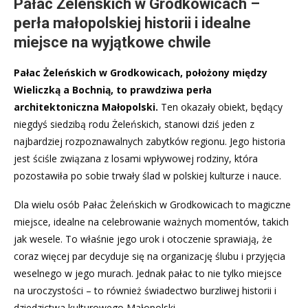
Pałac Żeleńskich w Grodkowicach –
perła małopolskiej historii i idealne
miejsce na wyjątkowe chwile
Pałac Żeleńskich w Grodkowicach, położony między
Wieliczką a Bochnią, to prawdziwa perła
architektoniczna Małopolski.
Ten okazały obiekt, będący
niegdyś siedzibą rodu Żeleńskich, stanowi dziś jeden z
najbardziej rozpoznawalnych zabytków regionu. Jego historia
jest ściśle związana z losami wpływowej rodziny, która
pozostawiła po sobie trwały ślad w polskiej kulturze i nauce.
Dla wielu osób Pałac Żeleńskich w Grodkowicach to magiczne
miejsce, idealne na celebrowanie ważnych momentów, takich
jak wesele. To właśnie jego urok i otoczenie sprawiają, że
coraz więcej par decyduje się na organizację ślubu i przyjęcia
weselnego w jego murach. Jednak pałac to nie tylko miejsce
na uroczystości – to również świadectwo burzliwej historii i
dziedzictwa kulturowego Małopolski.