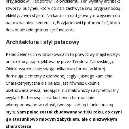
przyjacielowi, Teodorowi Talowskiemu. Ten wybitny architekt
stworzył budynek, który do dziś zachwyca swą oryginalnością i
eklektycznym stylem. Na kartuszu nad głównym wejściem do
pałacu widnieje sentencja „Przyjacielowi i potomności”, która
doskonale oddaje intencje fundatora.
Architektura i styl pałacowy
Pałac Żeleńskich w Grodkowicach to prawdziwy majstersztyk
architektury, zaprojektowany przez Teodora Talowskiego.
Obiekt wyróżnia się swoją unikatową formą, w której
dominują elementy z czerwonej cegły i jasnego kamienia.
Charakterystyczna dla pałacu jest również ukośnie
usytuowana wieża, nadająca mu malowniczy i asymetryczny
wygląd. Parterową część kuchenną harmonijnie
wkomponowano w całość, tworząc spójną i funkcjonalną
bryłę.
Sam pałac został zbudowany w 1902 roku, co czyni
go stosunkowo młodym zabytkiem, ale o niezwykłym
charakterze.