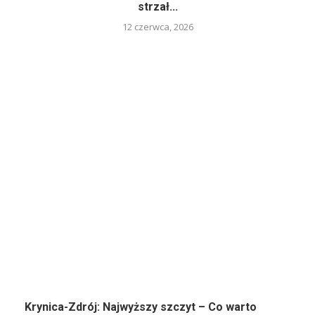
strzał...
12 czerwca, 2026
Krynica-Zdrój: Najwyższy szczyt – Co warto