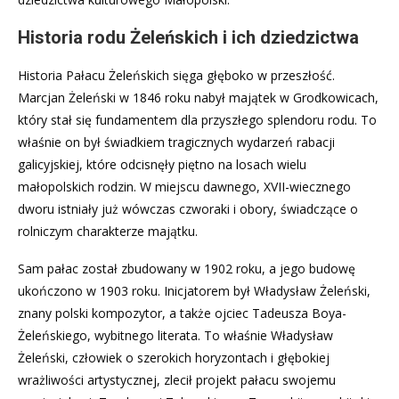
Historia rodu Żeleńskich i ich dziedzictwa
Historia Pałacu Żeleńskich sięga głęboko w przeszłość.
Marcjan Żeleński w 1846 roku nabył majątek w Grodkowicach,
który stał się fundamentem dla przyszłego splendoru rodu. To
właśnie on był świadkiem tragicznych wydarzeń rabacji
galicyjskiej, które odcisnęły piętno na losach wielu
małopolskich rodzin. W miejscu dawnego, XVII-wiecznego
dworu istniały już wówczas czworaki i obory, świadczące o
rolniczym charakterze majątku.
Sam pałac został zbudowany w 1902 roku, a jego budowę
ukończono w 1903 roku. Inicjatorem był Władysław Żeleński,
znany polski kompozytor, a także ojciec Tadeusza Boya-
Żeleńskiego, wybitnego literata. To właśnie Władysław
Żeleński, człowiek o szerokich horyzontach i głębokiej
wrażliwości artystycznej, zlecił projekt pałacu swojemu