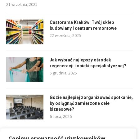
21 września, 2025
Castorama Kraków: Twój sklep
budowlany i centrum remontowe
22 września, 2025
Jak wybrać najlepszy ośrodek
regeneracji i opieki specjalistycznej?
5 grudnia, 2025
Gdzie najlepiej zorganizować spotkanie,
by osiągnąć zamierzone cele
biznesowe?
6 lipca, 2026
Kopiec Piłsudskiego: Odkryj historię w
Cenimy prywatność użytkowników