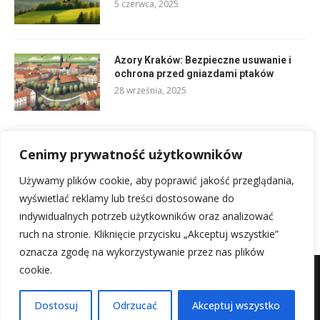
5 czerwca, 2025
Azory Kraków: Bezpieczne usuwanie i
ochrona przed gniazdami ptaków
28 września, 2025
Zamek Dunajec: Odkryj Perłę Dunajca i
Cenimy prywatność użytkowników
Jego Legendy
17 września, 2025
Używamy plików cookie, aby poprawić jakość przeglądania,
wyświetlać reklamy lub treści dostosowane do
indywidualnych potrzeb użytkowników oraz analizować
ruch na stronie. Kliknięcie przycisku „Akceptuj wszystkie”
oznacza zgodę na wykorzystywanie przez nas plików
cookie.
Kontakt
Polityka prywatności
Regulamin
Mapa witryny
Kontakt z nami
Dostosuj
Odrzucać
Akceptuj wszystko
@2025 - Wszystkie prawa zastrzeżone.