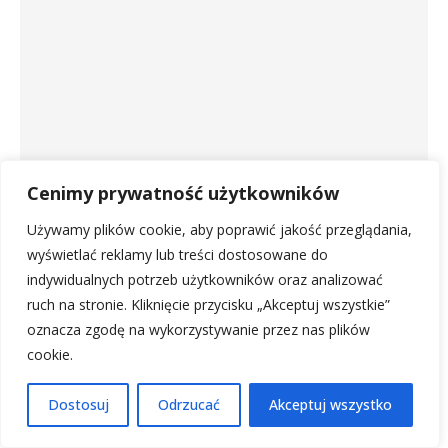
Cenimy prywatność użytkowników
Używamy plików cookie, aby poprawić jakość przeglądania,
Informacje Praktyczne i Usługi
wyświetlać reklamy lub treści dostosowane do
indywidualnych potrzeb użytkowników oraz analizować
Centrum Medyczne Scanmed Kraków: Twoje
ruch na stronie. Kliknięcie przycisku „Akceptuj wszystkie”
Zdrowie w Dobrych Rękach
oznacza zgodę na wykorzystywanie przez nas plików
by
Michał Wrona
22 września, 2025
cookie.
Planując podróż po Krakowie i okolicach, dbamy o każdy detal
Dostosuj
Odrzucać
Akceptuj wszystko
– od noclegów po ciekawe miejsca do zobaczenia. Ale co, gdy
w …