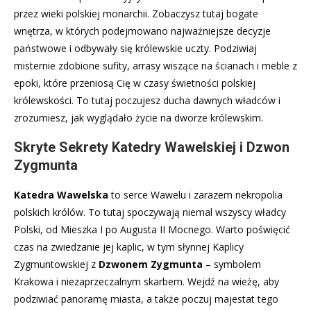
przez wieki polskiej monarchii. Zobaczysz tutaj bogate
wnętrza, w których podejmowano najważniejsze decyzje
państwowe i odbywały się królewskie uczty. Podziwiaj
misternie zdobione sufity, arrasy wiszące na ścianach i meble z
epoki, które przeniosą Cię w czasy świetności polskiej
królewskości. To tutaj poczujesz ducha dawnych władców i
zrozumiesz, jak wyglądało życie na dworze królewskim.
Skryte Sekrety Katedry Wawelskiej i Dzwon
Zygmunta
Katedra Wawelska
to serce Wawelu i zarazem nekropolia
polskich królów. To tutaj spoczywają niemal wszyscy władcy
Polski, od Mieszka I po Augusta II Mocnego. Warto poświęcić
czas na zwiedzanie jej kaplic, w tym słynnej Kaplicy
Zygmuntowskiej z
Dzwonem Zygmunta
– symbolem
Krakowa i niezaprzeczalnym skarbem. Wejdź na wieżę, aby
podziwiać panoramę miasta, a także poczuj majestat tego