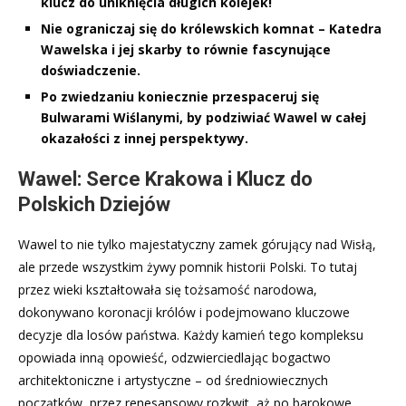
klucz do uniknięcia długich kolejek!
Nie ograniczaj się do królewskich komnat – Katedra
Wawelska i jej skarby to równie fascynujące
doświadczenie.
Po zwiedzaniu koniecznie przespaceruj się
Bulwarami Wiślanymi, by podziwiać Wawel w całej
okazałości z innej perspektywy.
Wawel: Serce Krakowa i Klucz do
Polskich Dziejów
Wawel to nie tylko majestatyczny zamek górujący nad Wisłą,
ale przede wszystkim żywy pomnik historii Polski. To tutaj
przez wieki kształtowała się tożsamość narodowa,
dokonywano koronacji królów i podejmowano kluczowe
decyzje dla losów państwa. Każdy kamień tego kompleksu
opowiada inną opowieść, odzwierciedlając bogactwo
architektoniczne i artystyczne – od średniowiecznych
początków, przez renesansowy rozkwit, aż po barokowe