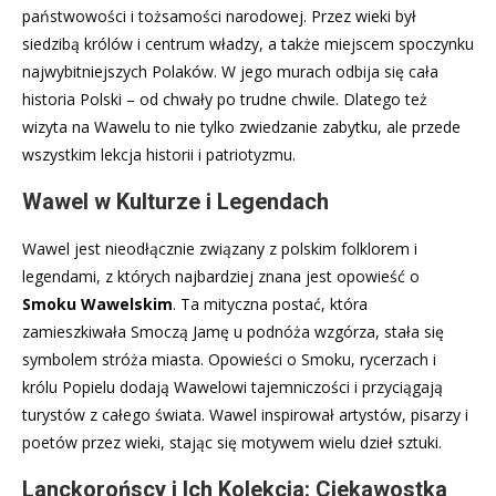
państwowości i tożsamości narodowej. Przez wieki był
siedzibą królów i centrum władzy, a także miejscem spoczynku
najwybitniejszych Polaków. W jego murach odbija się cała
historia Polski – od chwały po trudne chwile. Dlatego też
wizyta na Wawelu to nie tylko zwiedzanie zabytku, ale przede
wszystkim lekcja historii i patriotyzmu.
Wawel w Kulturze i Legendach
Wawel jest nieodłącznie związany z polskim folklorem i
legendami, z których najbardziej znana jest opowieść o
Smoku Wawelskim
. Ta mityczna postać, która
zamieszkiwała Smoczą Jamę u podnóża wzgórza, stała się
symbolem stróża miasta. Opowieści o Smoku, rycerzach i
królu Popielu dodają Wawelowi tajemniczości i przyciągają
turystów z całego świata. Wawel inspirował artystów, pisarzy i
poetów przez wieki, stając się motywem wielu dzieł sztuki.
Lanckorońscy i Ich Kolekcja: Ciekawostka