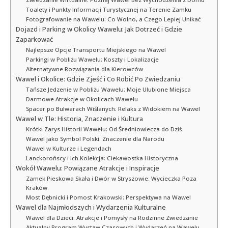
Toalety i Punkty Informacji Turystycznej na Terenie Zamku
Fotografowanie na Wawelu: Co Wolno, a Czego Lepiej Unikać
Dojazd i Parking w Okolicy Wawelu: Jak Dotrzeć i Gdzie
Zaparkować
Najlepsze Opcje Transportu Miejskiego na Wawel
Parkingi w Pobliżu Wawelu: Koszty i Lokalizacje
Alternatywne Rozwiązania dla Kierowców
Wawel i Okolice: Gdzie Zjeść i Co Robić Po Zwiedzaniu
Tańsze Jedzenie w Pobliżu Wawelu: Moje Ulubione Miejsca
Darmowe Atrakcje w Okolicach Wawelu
Spacer po Bulwarach Wiślanych: Relaks z Widokiem na Wawel
Wawel w Tle: Historia, Znaczenie i Kultura
Krótki Zarys Historii Wawelu: Od Średniowiecza do Dziś
Wawel jako Symbol Polski: Znaczenie dla Narodu
Wawel w Kulturze i Legendach
Lanckorońscy i Ich Kolekcja: Ciekawostka Historyczna
Wokół Wawelu: Powiązane Atrakcje i Inspiracje
Zamek Pieskowa Skała i Dwór w Stryszowie: Wycieczka Poza
Kraków
Most Dębnicki i Pomost Krakowski: Perspektywa na Wawel
Wawel dla Najmłodszych i Wydarzenia Kulturalne
Wawel dla Dzieci: Atrakcje i Pomysły na Rodzinne Zwiedzanie
Aktualny Program Wystaw Czasowych i Wydarzeń na Wawelu