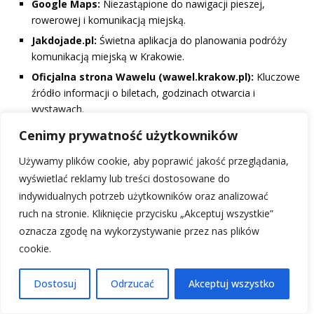
Google Maps:
Niezastąpione do nawigacji pieszej,
rowerowej i komunikacją miejską.
Jakdojade.pl:
Świetna aplikacja do planowania podróży
komunikacją miejską w Krakowie.
Oficjalna strona Wawelu (wawel.krakow.pl):
Kluczowe
źródło informacji o biletach, godzinach otwarcia i
wystawach.
Aplikacje pogodowe:
Bo nigdy nie wiadomo, czy słońce
Cenimy prywatność użytkowników
dopisze!
Używamy plików cookie, aby poprawić jakość przeglądania,
Brzmi znajomo? Te narzędzia naprawdę potrafią uratować
wyświetlać reklamy lub treści dostosowane do
wycieczkę, szczególnie gdy pogoda płata figle, a my chcemy
indywidualnych potrzeb użytkowników oraz analizować
wszystko dobrze zaplanować!
ruch na stronie. Kliknięcie przycisku „Akceptuj wszystkie”
oznacza zgodę na wykorzystywanie przez nas plików
Pamiętaj, że rezerwacja biletów online na Wawel z
cookie.
wyprzedzeniem to najlepszy sposób, by uniknąć kolejek i w
pełni cieszyć się wizytą. A jeśli masz chwilę, koniecznie zejdź
Dostosuj
Odrzucać
Akceptuj wszystko
do Smoczej Jamy – nawet jeśli nie wierzysz w smoki, to
świetna zabawa dla dzieci i dorosłych! Wawel to nie tylko