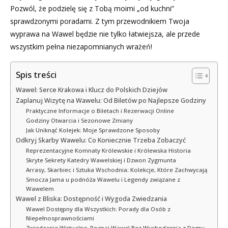
Pozwól, że podzielę się z Tobą moimi „od kuchni”
sprawdzonymi poradami. Z tym przewodnikiem Twoja
wyprawa na Wawel będzie nie tylko łatwiejsza, ale przede
wszystkim pełna niezapomnianych wrażeń!
Spis treści
Wawel: Serce Krakowa i Klucz do Polskich Dziejów
Zaplanuj Wizytę na Wawelu: Od Biletów po Najlepsze Godziny
Praktyczne Informacje o Biletach i Rezerwacji Online
Godziny Otwarcia i Sezonowe Zmiany
Jak Uniknąć Kolejek: Moje Sprawdzone Sposoby
Odkryj Skarby Wawelu: Co Koniecznie Trzeba Zobaczyć
Reprezentacyjne Komnaty Królewskie i Królewska Historia
Skryte Sekrety Katedry Wawelskiej i Dzwon Zygmunta
Arrasy, Skarbiec i Sztuka Wschodnia: Kolekcje, Które Zachwycają
Smocza Jama u podnóża Wawelu i Legendy związane z
Wawelem
Wawel z Bliska: Dostępność i Wygoda Zwiedzania
Wawel Dostępny dla Wszystkich: Porady dla Osób z
Niepełnosprawnościami
Zwiedzanie Wirtualne: Poznaj Wawel Bez Wychodzenia z Domu