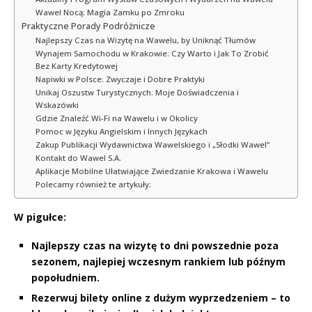
Wawel Nocą: Magia Zamku po Zmroku
Praktyczne Porady Podróżnicze
Najlepszy Czas na Wizytę na Wawelu, by Uniknąć Tłumów
Wynajem Samochodu w Krakowie: Czy Warto i Jak To Zrobić
Bez Karty Kredytowej
Napiwki w Polsce: Zwyczaje i Dobre Praktyki
Unikaj Oszustw Turystycznych: Moje Doświadczenia i
Wskazówki
Gdzie Znaleźć Wi-Fi na Wawelu i w Okolicy
Pomoc w Języku Angielskim i Innych Językach
Zakup Publikacji Wydawnictwa Wawelskiego i „Słodki Wawel”
Kontakt do Wawel S.A.
Aplikacje Mobilne Ułatwiające Zwiedzanie Krakowa i Wawelu
Polecamy również te artykuły:
W pigułce:
Najlepszy czas na wizytę to dni powszednie poza
sezonem, najlepiej wczesnym rankiem lub późnym
popołudniem.
Rezerwuj bilety online z dużym wyprzedzeniem – to