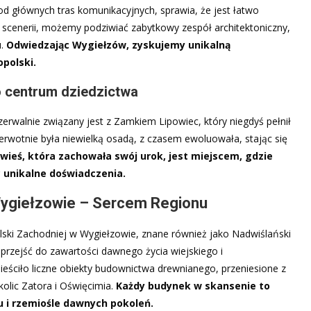
od głównych tras komunikacyjnych, sprawia, że jest łatwo
j scenerii, możemy podziwiać zabytkowy zespół architektoniczny,
u.
Odwiedzając Wygiełzów, zyskujemy unikalną
polski.
o centrum dziedzictwa
erwalnie związany jest z Zamkiem Lipowiec, który niegdyś pełnił
ierwotnie była niewielką osadą, z czasem ewoluowała, stając się
wieś, która zachowała swój urok, jest miejscem, gdzie
ąc unikalne doświadczenia.
ygiełzowie – Sercem Regionu
ki Zachodniej w Wygiełzowie, znane również jako Nadwiślański
przejść do zawartości dawnego życia wiejskiego i
ciło liczne obiekty budownictwa drewnianego, przeniesione z
olic Zatora i Oświęcimia.
Każdy budynek w skansenie to
u i rzemiośle dawnych pokoleń.