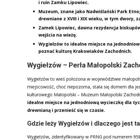
i ruin Zamku Lipowiec.
Muzeum, znane jako Nadwiślański Park Etno
drewniane z XVIII i XIX wieku, w tym dwory, za
Zamek Lipowiec, dawna rezydencja biskupów 
wejścia na wieżę.
Wygiełzów to idealne miejsce na jednodniową 
poznać kulturę Krakowiaków Zachodnich.
Wygiełzów – Perła Małopolski Zacho
Wygiełzów to wieś położona w województwie małopolsk
miejscowość, choć niepozorna, stała się domem dla je
kulturowego Małopolski – Muzeum Małopolski Zachodn
idealne miejsce na jednodniową wycieczkę dla ty
drewnianą i przenieść się w czasie.
Gdzie leży Wygiełzów i dlaczego jest t
Wygiełzów, zidentyfikowany w PRNG pod numerem 95