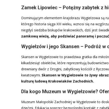
Zamek Lipowiec – Potężny zabytek z hi
Dominującym elementem krajobrazu Wygiełzowa są rui
którego historia sięga XIII wieku, wznosi się na wzgórz
niegdyś siedziba biskupów krakowskich, dziś jest świad
zamkową wieżę, aby podziwiać panoramę i poczuć
Wygiełzów i jego Skansen – Podróż w 
Skansen w Wygiełzowie to prawdziwa gratka dla miłośnik
kilkadziesiąt obiektów, które reprezentują budownictwo
drewniany dwór z Drogini, zabytkowy kościół z Ryczowa
kwiatowymi.
Skansen w Wygiełzowie to żywy obraz 
kulturę ludową Krakowiaków Zachodnich.
Dla kogo Muzeum w Wygiełzowie? Ofert
Muzeum Małopolski Zachodniej w Wygiełzowie to doskona
dziećmi. Edukacja poprzez bezpośredni kontakt z zabytk