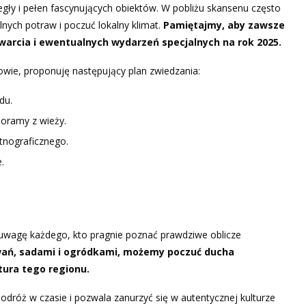
egły i pełen fascynujących obiektów. W pobliżu skansenu często
nych potraw i poczuć lokalny klimat.
Pamiętajmy, aby zawsze
arcia i ewentualnych wydarzeń specjalnych na rok 2025.
wie, proponuję następujący plan zwiedzania:
du.
noramy z wieży.
tnograficznego.
.
 uwagę każdego, kto pragnie poznać prawdziwe oblicze
wań, sadami i ogródkami, możemy poczuć ducha
ltura tego regionu.
podróż w czasie i pozwala zanurzyć się w autentycznej kulturze