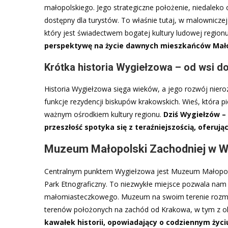
małopolskiego. Jego strategiczne położenie, niedaleko 
dostępny dla turystów. To właśnie tutaj, w malownicze
który jest świadectwem bogatej kultury ludowej region
perspektywę na życie dawnych mieszkańców Mało
Krótka historia Wygiełzowa – od wsi d
Historia Wygiełzowa sięga wieków, a jego rozwój nieroz
funkcje rezydencji biskupów krakowskich. Wieś, która p
ważnym ośrodkiem kultury regionu.
Dziś Wygiełzów – 
przeszłość spotyka się z teraźniejszością, oferuj
Muzeum Małopolski Zachodniej w W
Centralnym punktem Wygiełzowa jest Muzeum Małopols
Park Etnograficzny. To niezwykłe miejsce pozwala nam 
małomiasteczkowego. Muzeum na swoim terenie rozmieś
terenów położonych na zachód od Krakowa, w tym z ok
kawałek historii, opowiadający o codziennym życi