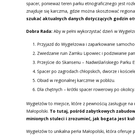
spacer, ponieważ teren parku etnograficznego jest rozl
znajduje się karczma, gdzie można skosztować regional
szukać aktualnych danych dotyczących godzin otw
Dobra Rada:
Aby w pełni wykorzystać dzień w Wygiełzo
Przyjazd do Wygiełzowa i zaparkowanie samocho
Zwiedzanie ruin Zamku Lipowiec i podziwianie pa
Przejście do Skansenu – Nadwiślańskiego Parku E
Spacer po zagrodach chłopskich, dworze i kościele
Obiad w regionalnej karczmie w pobliżu.
Dla chętnych – krótki spacer rowerowy po okolicy.
Wygiełzów to miejsce, które z pewnością zasługuje na
Małopolski.
To tutaj, pośród zabytkowych zabudo
minionych stuleci i zrozumieć, jak bogata jest ku
Wygiełzów to unikalna perła Małopolski, która oferuje 