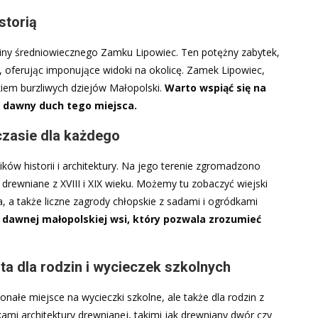
storią
ny średniowiecznego Zamku Lipowiec. Ten potężny zabytek,
u, oferując imponujące widoki na okolicę. Zamek Lipowiec,
kiem burzliwych dziejów Małopolski.
Warto wspiąć się na
 dawny duch tego miejsca.
czasie dla każdego
ów historii i architektury. Na jego terenie zgromadzono
 drewniane z XVIII i XIX wieku. Możemy tu zobaczyć wiejski
, a także liczne zagrody chłopskie z sadami i ogródkami
dawnej małopolskiej wsi, który pozwala zrozumieć
a dla rodzin i wycieczek szkolnych
łe miejsce na wycieczki szkolne, ale także dla rodzin z
ami architektury drewnianej, takimi jak drewniany dwór czy