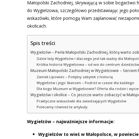
Małopolski Zachodniej, skrywającą w sobie bogactwo his
do Wygiełzowa, szczegółowo przedstawiając jego położe
wskazówki, które pomogą Wam zaplanować niezapomni
okolicach.
Spis treści
Wygiełzów – Perła Małopolski Zachodniej, którą warto zo
Gdzie leży Wygiełzów i dlaczego jest tak ważny dla Małopol
Krótka historia Wygiełzowa – od wsi do centrum dziedzict
Muzeum Małopolski Zachodniej w Wygiełzowie – Sercem 
Zamek Lipowiec – Potężny zabytek z historią
Wygiełzów i jego Skansen – Podróż w czasie dla każdego
Dla kogo Muzeum w Wygiełzowie? Oferta dla rodzin i wycie
Wygiełzów i okolice – Co jeszcze warto zobaczyć w Małop
Praktyczne wskazówki dla zwiedzających Wygiełzów
Polecamy również te artykuły:
Wygiełzów – najważniejsze informacje:
Wygiełzów to wieś w Małopolsce, w powieci