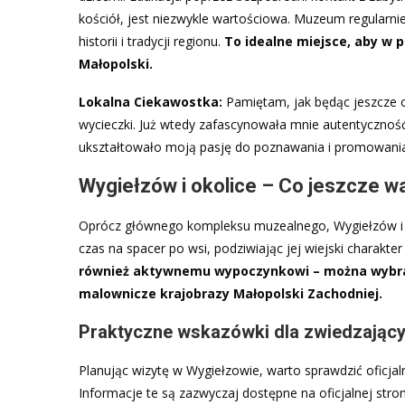
kościół, jest niezwykle wartościowa. Muzeum regularni
historii i tradycji regionu.
To idealne miejsce, aby w 
Małopolski.
Lokalna Ciekawostka:
Pamiętam, jak będąc jeszcze 
wycieczki. Już wtedy zafascynowała mnie autentyczność 
ukształtowało moją pasję do poznawania i promowania
Wygiełzów i okolice – Co jeszcze 
Oprócz głównego kompleksu muzealnego, Wygiełzów i je
czas na spacer po wsi, podziwiając jej wiejski charakt
również aktywnemu wypoczynkowi – można wybrać 
malownicze krajobrazy Małopolski Zachodniej.
Praktyczne wskazówki dla zwiedzając
Planując wizytę w Wygiełzowie, warto sprawdzić oficja
Informacje te są zazwyczaj dostępne na oficjalnej stron