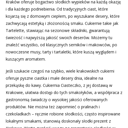
Kraków oferuje bogactwo słodkich wypieków na każdą okazję
i dla każdego podniebienia. Od tradycyjnych ciast, które
kojarzą się z domowym ciepłem, po wyszukane desery, które
zachwycają estetyką i złożonością smaku. Cukiernie takie jak
Tartelette, stawiając na sezonowe składniki, gwarantują
świeżość i najwyższą jakość swoich deserów. Możemy tu
znaleźć wszystko, od klasycznych serników i makowców, po
nowoczesne musy, tarty i tartaletki, które kuszą wyglądem i
kuszącym aromatem.
Jeśli szukacie czegoś na szybko, wiele krakowskich cukierni
oferuje pyszne ciastka i małe desery dnia, idealne na
przekąskę do kawy. Cukiernia Ciasteczko, z jej dostawą w
Krakowie, ułatwia dostęp do tych smakołyków, a współpraca z
gastronomią świadczy o wysokiej jakości oferowanych
produktów. Nie można też zapomnieć o pralinach i
czekoladkach – ręcznie robione słodkości, często inspirowane
lokalnymi smakami, stanowią doskonały słodki prezent z