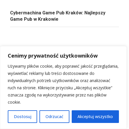
Cybermachina Game Pub Kraków: Najlepszy
Game Pub w Krakowie
Cenimy prywatność użytkowników
Używamy plików cookie, aby poprawić jakość przeglądania,
wyświetlać reklamy lub treści dostosowane do
indywidualnych potrzeb użytkowników oraz analizować
ruch na stronie. Kliknięcie przycisku „Akceptuj wszystkie”
oznacza zgodę na wykorzystywanie przez nas plików
Zapopradzie restauracja: Odkryj najlepsze lokale
cookie.
Dostosuj
Odrzucać
Akceptuj wszystko
PRZECZYTAJ KONIECZNIE!